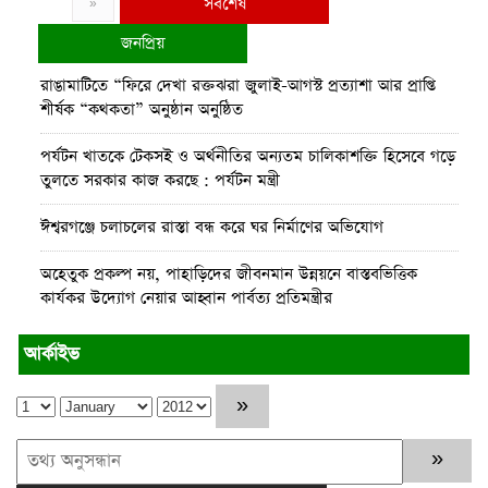
সর্বশেষ
»
জনপ্রিয়
রাঙামাটিতে “ফিরে দেখা রক্তঝরা জুলাই-আগস্ট প্রত্যাশা আর প্রাপ্তি
শীর্ষক “কথকতা” অনুষ্ঠান অনুষ্ঠিত
পর্যটন খাতকে টেকসই ও অর্থনীতির অন্যতম চালিকাশক্তি হিসেবে গড়ে
তুলতে সরকার কাজ করছে : পর্যটন মন্ত্রী
ঈশ্বরগঞ্জে চলাচলের রাস্তা বন্ধ করে ঘর নির্মাণের অভিযোগ
অহেতুক প্রকল্প নয়, পাহাড়িদের জীবনমান উন্নয়নে বাস্তবভিত্তিক
কার্যকর উদ্যোগ নেয়ার আহ্বান পার্বত্য প্রতিমন্ত্রীর
তাহসিনা রুশদীর লুনা এমপি’র সা‌থে ট্রাস্টিবৃন্দের সাক্ষাৎ
আর্কাইভ
নির্যাতন এবং এক লাখ টাকা মুক্তিপণ দাবির অভিযোগ : খাগড়াছড়ি
প্রেসক্লাবে সংবাদ সম্মেলন
পার্বত্য চট্টগ্রামে মা-শিশুর পুষ্টি ও দুর্যোগ ঝুঁকি কমাতে সমন্বিত প্রকল্প