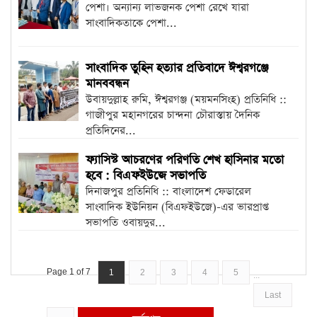
পেশা। অন্যান্য লাভজনক পেশা রেখে যারা
সাংবাদিকতাকে পেশা...
সাংবাদিক তুহিন হত্যার প্রতিবাদে ঈশ্বরগঞ্জে
মানববন্ধন
উবায়দুল্লাহ রুমি, ঈশ্বরগঞ্জ (ময়মনসিংহ) প্রতিনিধি ::
গাজীপুর মহানগরের চান্দনা চৌরাস্তায় দৈনিক
প্রতিদিনের...
ফ্যাসিস্ট আচরণের পরিণতি শেখ হাসিনার মতো
হবে : বিএফইউজে সভাপতি
দিনাজপুর প্রতিনিধি :: বাংলাদেশ ফেডারেল
সাংবাদিক ইউনিয়ন (বিএফইউজে)-এর ভারপ্রাপ্ত
সভাপতি ওবায়দুর...
Page 1 of 7
1
2
3
4
5
...
Last