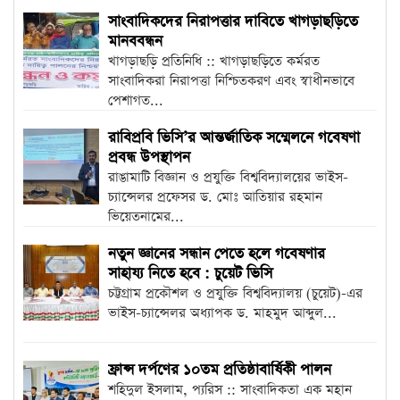
সাংবাদিকদের নিরাপত্তার দাবিতে খাগড়াছড়িতে
মানববন্ধন
খাগড়াছড়ি প্রতিনিধি :: খাগড়াছড়িতে কর্মরত
সাংবাদিকরা নিরাপত্তা নিশ্চিতকরণ এবং স্বাধীনভাবে
পেশাগত...
রাবিপ্রবি ভিসি’র আন্তর্জাতিক সম্মেলনে গবেষণা
প্রবন্ধ উপস্থাপন
রাঙামাটি বিজ্ঞান ও প্রযুক্তি বিশ্ববিদ্যালয়ের ভাইস-
চ্যান্সেলর প্রফেসর ড. মোঃ আতিয়ার রহমান
ভিয়েতনামের...
নতুন জ্ঞানের সন্ধান পেতে হলে গবেষণার
সাহায্য নিতে হবে : চুয়েট ভিসি
চট্টগ্রাম প্রকৌশল ও প্রযুক্তি বিশ্ববিদ্যালয় (চুয়েট)-এর
ভাইস-চ্যান্সেলর অধ্যাপক ড. মাহমুদ আব্দুল...
ফ্রান্স দর্পণের ১০তম প্রতিষ্ঠাবার্ষিকী পালন
শহিদুল ইসলাম, প্যরিস :: সাংবাদিকতা এক মহান