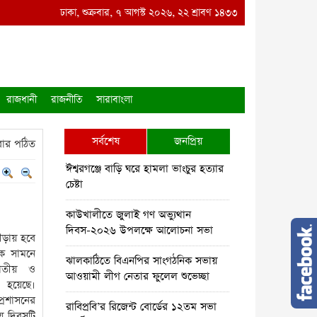
েচ্ছা
●
রাবিপ্রবি’র রিজেন্ট বোর্ডের ১২তম সভা অনুষ্ঠিত
ঢাকা, শুক্রবার, ৭ আগস্ট ২০২৬, ২২ শ্রাবণ ১৪৩৩
●
রাঙামাটির কল্যাণপুরে বৈদ্
রাজধানী
রাজনীতি
সারাবাংলা
সর্বশেষ
জনপ্রিয়
ার পঠিত
ঈশ্বরগঞ্জে বাড়ি ঘরে হামলা ভাংচুর হত্যার
চেষ্টা
কাউখালীতে জুলাই গণ অভ্যুথান
দিবস-২০২৬ উপলক্ষে আলোচনা সভা
রীড়ায় হবে
কে সামনে
ঝালকাঠিতে বিএনপির সাংগঠনিক সভায়
জাতীয় ও
আওয়ামী লীগ নেতার ফুলেল শুভেচ্ছা
 হয়েছে।
রশাসনের
রাবিপ্রবি’র রিজেন্ট বোর্ডের ১২তম সভা
ে দিবসটি