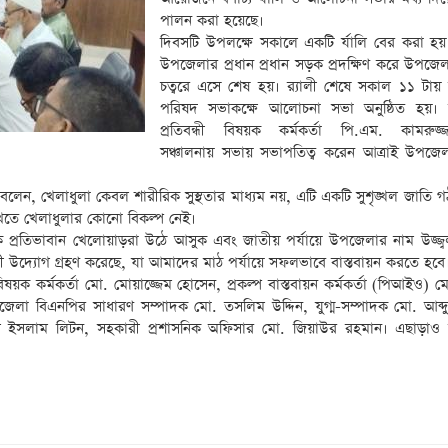
পালন করা হয়েছে।
দিবসটি উপলক্ষে সকালে একটি র্যালি বের করা হয়। র
উপজেলার প্রধান প্রধান সড়ক প্রদক্ষিণ করে উপজে
চত্বরে এসে শেষ হয়। র‌্যালী শেষে সকাল ১১ টা
পরিষদ সভাকক্ষে আলোচনা সভা অনুষ্ঠিত হয়।
প্রতিবন্ধী বিষয়ক কর্মকর্তা পি.এম. কামরুজ্
সঞ্চালনায় সভায় সভাপতিত্ব করেন আত্রাই উপজেলা 
েন, খেলাধুলা কেবল শারীরিক সুস্থতার মাধ্যম নয়, এটি একটি সুশৃঙ্খল জাতি গ
াখতে খেলাধুলার কোনো বিকল্প নেই।
কে প্রতিভাবান খেলোয়াড়রা উঠে আসুক এবং জাতীয় পর্যায়ে উপজেলার নাম উজ্জ্
ুখী উদ্যোগ গ্রহণ করেছে, যা আমাদের মাঠ পর্যায়ে সফলভাবে বাস্তবায়ন করতে হবে
বিষয়ক কর্মকর্তা মো. মোয়াজ্জেম হোসেন, প্রকল্প বাস্তবায়ন কর্মকর্তা (পিআইও) ম
পজেলা বিএনপির সাধারণ সম্পাদক মো. তসলিম উদ্দিন, যুগ্ম-সম্পাদক মো. আব্দুল
ল ইসলাম লিটন, সহকারী প্রশাসনিক অফিসার মো. জিয়াউর রহমান। এছাড়াও