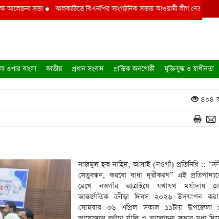
আলোচনা সভা
●
ঝালকাঠিতে বিএনপির সাংগঠনিক সভায় আওয়ামী লীগ নেতার ফুলেল শুভ
লা ওপার বাংলা
জাতীয়
প্রধান সংবাদ
প্রান্তিক জনগোষ্ঠী
মুক্তিযুদ্ধ ও স্বাধীনতা
৪০৪ ব
নাজমুল হক নাহিদ, আত্রাই (নওগাঁ) প্রতিনিধি :: “ক্
সেতুবন্ধন, করবো বাধা দূরীকরণ” এই প্রতিপাদ্য
রেখে নওগাঁর আত্রাইয়ে যথাযথ মর্যাদায় 
আন্তর্জাতিক ক্রীড়া দিবস ২০২৬ উদযাপন করা
সোমবার ০৬ এপ্রিল সকাল ১১টায় উপজেলা প্
আয়োজনে বর্ণাঢ্য র্যালি ও আলোচনা সভার মধ্য দিয়