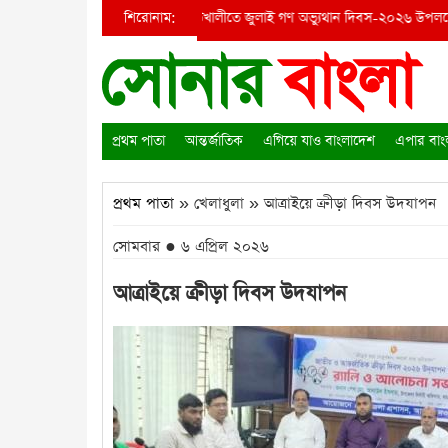
ামলা ভাংচুর হত্যার চেষ্টা
শিরোনাম:
●
কাউখালীতে জুলাই গণ অভ্যুথান দিবস-২০২৬ উপলক্ষে 
প্রথম পাতা
আন্তর্জাতিক
এগিয়ে যাও বাংলাদেশ
এপার বাং
প্রথম পাতা
» খেলাধুলা » আত্রাইয়ে ক্রীড়া দিবস উদযাপন
সোমবার ● ৬ এপ্রিল ২০২৬
আত্রাইয়ে ক্রীড়া দিবস উদযাপন