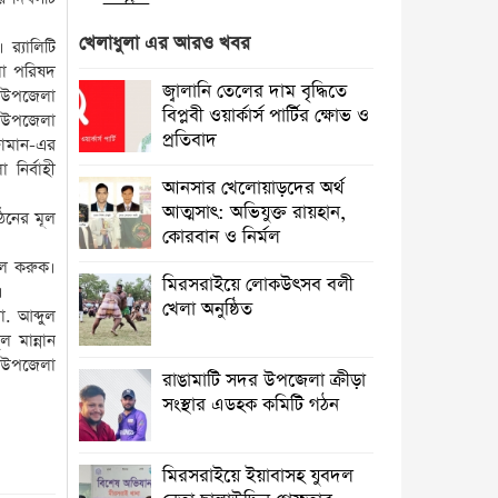
অনুষ্ঠিত
খেলাধুলা এর আরও খবর
‌্যালিটি
রাঙামাটির কল্যাণপুরে বৈদ্যুতিক শর্ট
লা পরিষদ
সার্কিটে দুই দোকান পুড়ে ছাই
জ্বালানি তেলের দাম বৃদ্ধিতে
য় উপজেলা
বিপ্লবী ওয়ার্কার্স পার্টির ক্ষোভ ও
 উপজেলা
রাঙামাটিতে “ফিরে দেখা রক্তঝরা জুলাই-
প্রতিবাদ
জামান-এর
আগস্ট প্রত্যাশা আর প্রাপ্তি শীর্ষক
নির্বাহী
“কথকতা” অনুষ্ঠান অনুষ্ঠিত
আনসার খেলোয়াড়দের অর্থ
আত্মসাৎ: অভিযুক্ত রায়হান,
ঠনের মূল
পর্যটন খাতকে টেকসই ও অর্থনীতির
কোরবান ও নির্মল
অন্যতম চালিকাশক্তি হিসেবে গড়ে তুলতে
বল করুক।
সরকার কাজ করছে : পর্যটন মন্ত্রী
মিরসরাইয়ে লোকউৎসব বলী
।
খেলা অনুষ্ঠিত
ো. আব্দুল
ঈশ্বরগঞ্জে চলাচলের রাস্তা বন্ধ করে ঘর
 মান্নান
নির্মাণের অভিযোগ
 উপজেলা
রাঙামাটি সদর উপজেলা ক্রীড়া
অহেতুক প্রকল্প নয়, পাহাড়িদের
সংস্থার এডহক কমিটি গঠন
জীবনমান উন্নয়নে বাস্তবভিত্তিক কার্যকর
উদ্যোগ নেয়ার আহ্বান পার্বত্য প্রতিমন্ত্রীর
মিরসরাইয়ে ইয়াবাসহ যুবদল
তাহসিনা রুশদীর লুনা এমপি’র সা‌থে