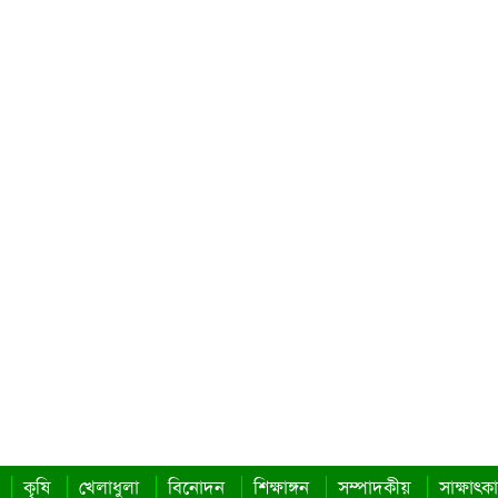
কৃষি
খেলাধুলা
বিনোদন
শিক্ষাঙ্গন
সম্পাদকীয়
সাক্ষাৎক