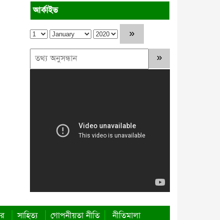
রাষ্ট্রীয় স্বীকৃতি দিন
আর্কাইভ
কাপ্তাইয়ে ভ্রাম্যমাণ আদালতে জরিমানা
আদায়
জননেতা সাইফুল হকের ৭০তম
জন্মবার্ষিকীতে ‘সাইফুল হক: যে জীবন
মানুষের তরে’ গ্রন্থের মোড়ক উন্মোচন
আত্রাইয়ে স্কুলছাত্রীকে ডেকে নিয়ে ধর্ষণের
অভিযোগ
রাঙ্গুনিয়াতে ৭ বছরের নাতনিকে ধর্ষণের
চেষ্টার অভিযোগে নানা গ্রেপ্তার
ার
সাহিত্য
গোপনীয়তা নীতি
নীতিমালা