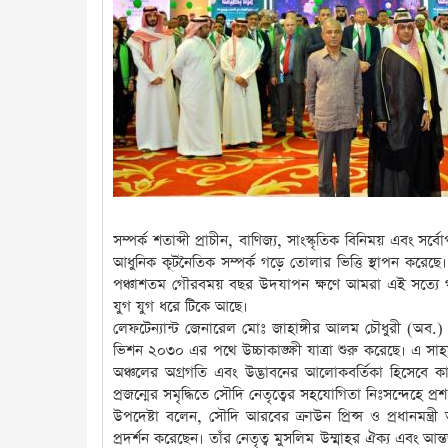
সম্পর্ক শতাব্দী প্রাচীন, বাণিজ্য, সাংস্কৃতিক বিনিময় এবং 
আধুনিক কূটনৈতিক সম্পর্ক গড়ে তোলার ভিত্তি স্থাপন করে
পঞ্চাশতম গৌরবময় বছর উদযাপন ক্ষণে আমরা এই সত্যে গর্বি
যুগ যুগ ধরে টিকে আছে।
লেফটেন্যান্ট জেনারেল মোঃ জাহাঙ্গীর আলম চৌধুরী (অব.) ব
ভিশন ২০৩০ এর পথে উচ্চাকাঙ্ক্ষী যাত্রা শুরু করেছে। এ স
অঞ্চলের অগ্রগতি এবং উদ্ভাবনের আলোকবর্তিকা হিসেবে কা
প্রজন্মের সমৃদ্ধিতে সৌদি নেতৃত্বের সহযোগিতা নিঃসন্দেহে প
উপদেষ্টা বলেন, সৌদি আরবের ক্রাউন প্রিন্স ও প্রধানমন্ত্রী আঞ
প্রদর্শন করেছেন। তাঁর নেতৃত্ব মুসলিম উম্মাহর ঐক্য এবং আ