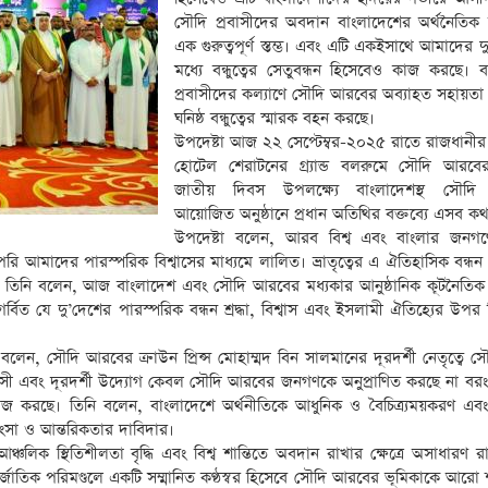
সৌদি প্রবাসীদের অবদান বাংলাদেশের অর্থনৈতিক 
এক গুরুত্বপূর্ণ স্তম্ভ। এবং এটি একইসাথে আমাদের 
মধ্যে বন্ধুত্বের সেতুবন্ধন হিসেবেও কাজ করছে। ব
প্রবাসীদের কল্যাণে সৌদি আরবের অব্যাহত সহায়তা 
ঘনিষ্ঠ বন্ধুত্বের স্মারক বহন করছে।
উপদেষ্টা আজ ২২ সেপ্টেম্বর-২০২৫ রাতে রাজধানীর
হোটেল শেরাটনের গ্র্যান্ড বলরুমে সৌদি আরব
জাতীয় দিবস উপলক্ষ্যে বাংলাদেশস্থ সৌদি 
আয়োজিত অনুষ্ঠানে প্রধান অতিথির বক্তব্যে এসব ক
উপদেষ্টা বলেন, আরব বিশ্ব এবং বাংলার জনগণ
সর্বোপরি আমাদের পারস্পরিক বিশ্বাসের মাধ্যমে লালিত। ভ্রাতৃত্বের এ ঐতিহাসিক বন্
ছে। তিনি বলেন, আজ বাংলাদেশ এবং সৌদি আরবের মধ্যকার আনুষ্ঠানিক কূটনৈতিক স
ত যে দু’দেশের পারস্পরিক বন্ধন শ্রদ্ধা, বিশ্বাস এবং ইসলামী ঐতিহ্যের উপর 
লেন, সৌদি আরবের ক্রাউন প্রিন্স মোহাম্মদ বিন সালমানের দূরদর্শী নেতৃত্বে 
াহসী এবং দূরদর্শী উদ্যোগ কেবল সৌদি আরবের জনগণকে অনুপ্রাণিত করছে না বরং 
জ করছে। তিনি বলেন, বাংলাদেশে অর্থনীতিকে আধুনিক ও বৈচিত্র্যময়করণ এবং
্রশংসা ও আন্তরিকতার দাবিদার।
্চলিক স্থিতিশীলতা বৃদ্ধি এবং বিশ্ব শান্তিতে অবদান রাখার ক্ষেত্রে অসাধারণ রাষ্ট্
ন্তর্জাতিক পরিমণ্ডলে একটি সম্মানিত কণ্ঠস্বর হিসেবে সৌদি আরবের ভূমিকাকে আরো 