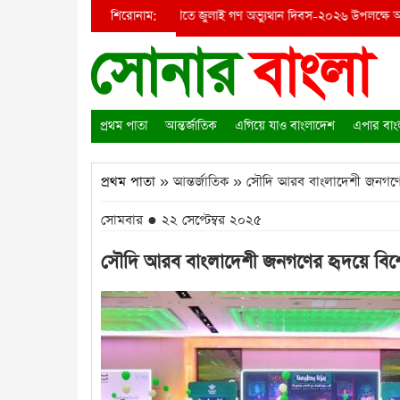
া ভাংচুর হত্যার চেষ্টা
●
শিরোনাম:
কাউখালীতে জুলাই গণ অভ্যুথান দিবস-২০২৬ উপলক্ষে আলো
প্রথম পাতা
আন্তর্জাতিক
এগিয়ে যাও বাংলাদেশ
এপার বাং
প্রথম পাতা
» আন্তর্জাতিক » সৌদি আরব বাংলাদেশী জনগণের হৃ
সোমবার ● ২২ সেপ্টেম্বর ২০২৫
সৌদি আরব বাংলাদেশী জনগণের হৃদয়ে বিশেষ স