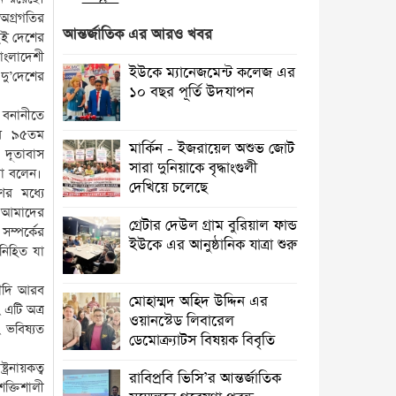
অনুষ্ঠিত
অগ্রগতির
আন্তর্জাতিক এর আরও খবর
দুই দেশের
রাঙামাটির কল্যাণপুরে বৈদ্যুতিক শর্ট
াংলাদেশী
সার্কিটে দুই দোকান পুড়ে ছাই
ইউকে ম্যানেজমেন্ট কলেজ এর
দু’দেশের
১০ বছর পূর্তি উদযাপন
রাঙামাটিতে “ফিরে দেখা রক্তঝরা জুলাই-
 বনানীতে
আগস্ট প্রত্যাশা আর প্রাপ্তি শীর্ষক
ের ৯৫তম
“কথকতা” অনুষ্ঠান অনুষ্ঠিত
মার্কিন - ইজরায়েল অশুভ জোট
দূতাবাস
সারা দুনিয়াকে বৃদ্ধাংগুলী
থা বলেন।
পর্যটন খাতকে টেকসই ও অর্থনীতির
দেখিয়ে চলেছে
ের মধ্যে
অন্যতম চালিকাশক্তি হিসেবে গড়ে তুলতে
ধন আমাদের
সরকার কাজ করছে : পর্যটন মন্ত্রী
গ্রেটার দেউল গ্রাম বুরিয়াল ফান্ড
ম্পর্কের
ইউকে এর আনুষ্ঠানিক যাত্রা শুরু
নিহিত যা
ঈশ্বরগঞ্জে চলাচলের রাস্তা বন্ধ করে ঘর
নির্মাণের অভিযোগ
সৌদি আরব
মোহাম্মদ অহিদ উদ্দিন এর
এটি অত্র
অহেতুক প্রকল্প নয়, পাহাড়িদের
ওয়ানস্টেড লিবারেল
 ভবিষ্যত
জীবনমান উন্নয়নে বাস্তবভিত্তিক কার্যকর
ডেমোক্র্যাটস বিষয়ক বিবৃতি
উদ্যোগ নেয়ার আহ্বান পার্বত্য প্রতিমন্ত্রীর
রনায়কত্ব
রাবিপ্রবি ভিসি’র আন্তর্জাতিক
শক্তিশালী
তাহসিনা রুশদীর লুনা এমপি’র সা‌থে