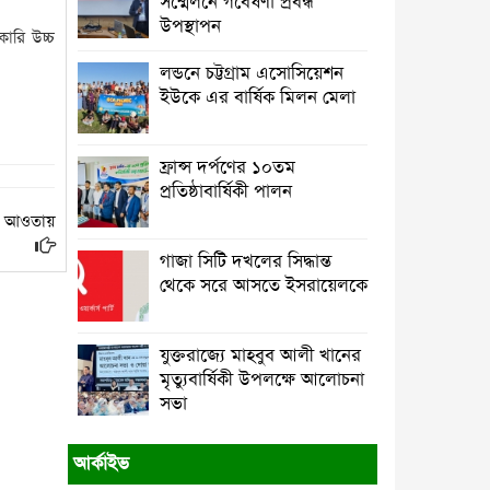
সম্মেলনে গবেষণা প্রবন্ধ
ট্রাস্টিবৃন্দের সাক্ষাৎ
উপস্থাপন
কারি উচ্চ
নির্যাতন এবং এক লাখ টাকা মুক্তিপণ
লন্ডনে চট্টগ্রাম এসোসিয়েশন
দাবির অভিযোগ : খাগড়াছড়ি প্রেসক্লাবে
ইউকে এর বার্ষিক মিলন মেলা
সংবাদ সম্মেলন
পার্বত্য চট্টগ্রামে মা-শিশুর পুষ্টি ও দুর্যোগ
ফ্রান্স দর্পণের ১০তম
ঝুঁকি কমাতে সমন্বিত প্রকল্প
প্রতিষ্ঠাবার্ষিকী পালন
ার আওতায়
রাঙামাটিতে চাঁদার দাবিতে ফলন্ত বাগান
কেটে দেওয়ায় নিন্দা জানিয়েছে পিসিএনপি
গাজা সিটি দখলের সিদ্ধান্ত
কেন্দ্রীয় কমিটি
থেকে সরে আসতে ইসরায়েলকে
রাজনৈতিক মতপার্থক্যকে রাজনীতির মধ্যে
সীমাবদ্ধ রাখুন
যুক্তরাজ্যে মাহবুব আলী খানের
মৃত্যুবার্ষিকী উপলক্ষে আলোচনা
পার্বত্য চট্টগ্রাম বড়ুয়া সংগঠনের ৩১ সদস্য
সভা
বিশিষ্ট আলীকদম উপজেলা কমিটি গঠন
আর্কাইভ
গণঅভ্যুত্থানে নারীর ঐতিহাসিক অবদানকে