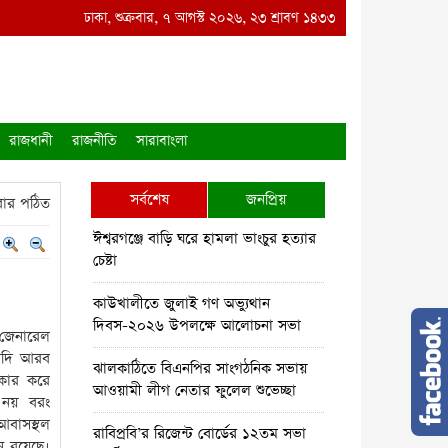
ছা
●
রাবিপ্রবি’র রিজেন্ট বোর্ডের ১২তম সভা অনুষ্ঠিত
ঢাকা, শুক্রবার, ৭ আগস্ট ২০২৬, ২৩ শ্রাবণ ১৪৩৩
●
রাঙামাটির কল্যাণপুরে বৈদ্যুত
রাজধানী
রাজনীতি
সারাবাংলা
সর্বশেষ
জনপ্রিয়
ার পঠিত
ঈশ্বরগঞ্জে বাড়ি ঘরে হামলা ভাংচুর হত্যার
চেষ্টা
কাউখালীতে জুলাই গণ অভ্যুথান
দিবস-২০২৬ উপলক্ষে আলোচনা সভা
ট জেনারেল
ৌদি আরব
ঝালকাঠিতে বিএনপির সাংগঠনিক সভায়
িকার করে
আওয়ামী লীগ নেতার ফুলেল শুভেচ্ছা
ে নয় বরং
 আবাসস্থল
রাবিপ্রবি’র রিজেন্ট বোর্ডের ১২তম সভা
ন রয়েছে।