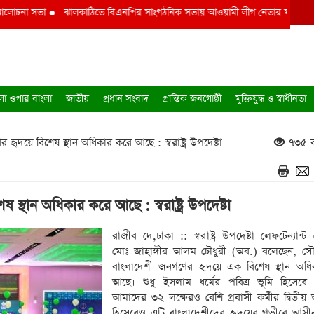
চনা সভা
●
ঝালকাঠিতে বিএনপির সাংগঠনিক সভায় আওয়ামী লীগ নেতার ফুলেল শুভেচ্
লা ওপার বাংলা
জাতীয়
প্রধান সংবাদ
প্রান্তিক জনগোষ্ঠী
মুক্তিযুদ্ধ ও স্বাধীনতা
দয়ে বিশেষ স্থান অধিকার করে আছে : স্বরাষ্ট্র উপদেষ্টা
৭৩৫ ব
্থান অধিকার করে আছে : স্বরাষ্ট্র উপদেষ্টা
রাজীব দে,ঢাকা :: স্বরাষ্ট্র উপদেষ্টা লেফটেন্যান্
মোঃ জাহাঙ্গীর আলম চৌধুরী (অব.) বলেছেন, স
বাংলাদেশী জনগণের হৃদয়ে এক বিশেষ স্থান অধ
আছে। শুধু ইসলাম ধর্মের পবিত্র ভূমি হিসেব
আমাদের ৩২ লক্ষেরও বেশি প্রবাসী কর্মীর দ্বিতীয়
হিসেবেও এটি বাংলাদেশীদের হৃদয়ের গভীরে আসী