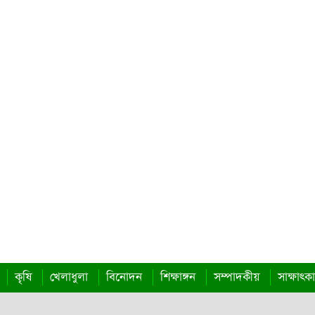
কৃষি
খেলাধুলা
বিনোদন
শিক্ষাঙ্গন
সম্পাদকীয়
সাক্ষাৎক