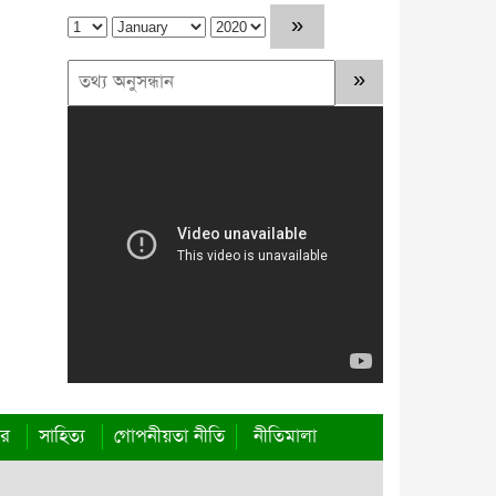
রাষ্ট্রীয় স্বীকৃতি দিন
কাপ্তাইয়ে ভ্রাম্যমাণ আদালতে জরিমানা
আদায়
জননেতা সাইফুল হকের ৭০তম
জন্মবার্ষিকীতে ‘সাইফুল হক: যে জীবন
মানুষের তরে’ গ্রন্থের মোড়ক উন্মোচন
আত্রাইয়ে স্কুলছাত্রীকে ডেকে নিয়ে ধর্ষণের
অভিযোগ
রাঙ্গুনিয়াতে ৭ বছরের নাতনিকে ধর্ষণের
চেষ্টার অভিযোগে নানা গ্রেপ্তার
ার
সাহিত্য
গোপনীয়তা নীতি
নীতিমালা