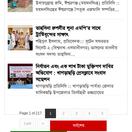
উবায়দুল্লাহ রুমি, ঈশ্বরগঞ্জ (ময়মনসিংহ) প্রতিনিধি ::
ময়মনসিংহের ঈশ্বরগঞ্জে পৈতৃক এজমালি সম্পত্তির...
তাহসিনা রুশদীর লুনা এমপি’র সা‌থে
ট্রাস্টিবৃন্দের সাক্ষাৎ
শ‌হিদুল ইসলাম, প্রতি‌বেদক::: বৃটেন সফররত
সিলেট-২ (বিশ্বনাথ-ওসমানীনগর) আসনের মাননীয়
সংসদ সদস্য তাহসিনা...
নির্যাতন এবং এক লাখ টাকা মুক্তিপণ দাবির
অভিযোগ : খাগড়াছড়ি প্রেসক্লাবে সংবাদ
সম্মেলন
খাগড়াছড়ি প্রতিনিধি :: খাগড়াছড়ি পার্বত্য জেলার
মানিকছড়ি উপজেলার তিনটহরী গুচ্ছগ্রামের
বাসিন্দা...
Page 1 of 217
1
2
3
4
5
...
Last
»
সর্বশেষ