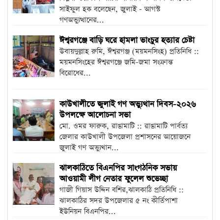
সাইফুল হক বলেছেন, জুলাই - আগস্ট
গণঅভ্যুত্থানের...
ঈশ্বরগঞ্জে বাড়ি ঘরে হামলা ভাংচুর হত্যার চেষ্টা
উবায়দুল্লাহ রুমি, ঈশ্বরগঞ্জ (ময়মনসিংহ) প্রতিনিধি ::
ময়মনসিংহের ঈশ্বরগঞ্জে জমি-জমা সংক্রান্ত
বিরোধের...
কাউখালীতে জুলাই গণ অভ্যুথান দিবস-২০২৬
উপলক্ষে আলোচনা সভা
মো. ওমর ফারুক, রাঙামাটি :: রাঙামাটি পার্বত্য
জেলার কাউখালী উপজেলা প্রশাসনের আয়োজনে
জুলাই গণ অভ্যুথান...
ঝালকাঠিতে বিএনপির সাংগঠনিক সভায়
আওয়ামী লীগ নেতার ফুলেল শুভেচ্ছা
গাজী গিয়াস উদ্দিন বশির,ঝালকাঠি প্রতিনিধি ::
ঝালকাঠির সদর উপজেলার ৫ নং কীর্তিপাশা
ইউনিয়ন বিএনপির...