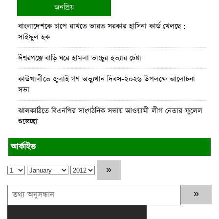
জনপ্রিয়
বাংলাদেশকে চাপে রাখতে ভারত সরকার হাসিনা কার্ড খেলছে :
সাইফুল হক
ঈশ্বরগঞ্জে বাড়ি ঘরে হামলা ভাংচুর হত্যার চেষ্টা
কাউখালীতে জুলাই গণ অভ্যুথান দিবস-২০২৬ উপলক্ষে আলোচনা
সভা
ঝালকাঠিতে বিএনপির সাংগঠনিক সভায় আওয়ামী লীগ নেতার ফুলেল
শুভেচ্ছা
রাবিপ্রবি’র রিজেন্ট বোর্ডের ১২তম সভা অনুষ্ঠিত
আর্কাইভ
রাঙামাটির কল্যাণপুরে বৈদ্যুতিক শর্ট সার্কিটে দুই দোকান পুড়ে ছাই
রাঙামাটিতে “ফিরে দেখা রক্তঝরা জুলাই-আগস্ট প্রত্যাশা আর প্রাপ্তি
শীর্ষক “কথকতা” অনুষ্ঠান অনুষ্ঠিত
পর্যটন খাতকে টেকসই ও অর্থনীতির অন্যতম চালিকাশক্তি হিসেবে গড়ে