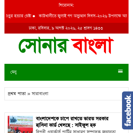
শিরোনাম:
াংচুর হত্যার চেষ্টা
●
কাউখালীতে জুলাই গণ অভ্যুথান দিবস-২০২৬ উপলক্ষে আলোচন
ঢাকা, রবিবার, ৯ আগস্ট ২০২৬, ২৫ শ্রাবণ ১৪৩৩
মেনু
প্রথম পাতা
» সারাবাংলা
বাংলাদেশকে চাপে রাখতে ভারত সরকার
হাসিনা কার্ড খেলছে : সাইফুল হক
বিপ্লবী ওয়ার্কার্স পার্টির সাধারণ সম্পাদক জননেতা