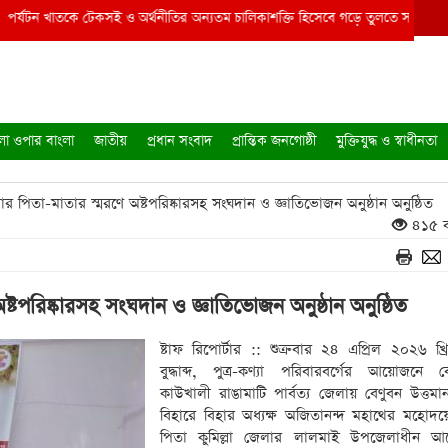
ন খাতকে টেকসই ও অর্থনীতির অন্যতম চালিকাশক্তি হিসেবে গড়ে তুলতে সরকার কাজ করছে 
লা ওপার বাংলা
জাতীয়
প্রধান সংবাদ
প্রান্তিক জনগোষ্ঠী
মুক্তিযুদ্ধ ও স্বাধীনতা
িতা-মাতার স্মরণে অষ্টপরিষ্কারসহ সংঘদান ও জ্ঞাতিভোজন অনুষ্ঠান অনুষ্ঠিত
৪১৫ ব
টপরিষ্কারসহ সংঘদান ও জ্ঞাতিভোজন অনুষ্ঠান অনুষ্ঠিত
ষ্টাফ রিপোর্টার :: শুক্রবার ২৪ এপ্রিল ২০২৬ খ্
বুদ্ধাব্দ, পুত্ৰ-কণ্যা পরিবারবর্গের আয়োজনে বে
কাউখালী রাঙামাটি পার্বত্য জেলায় বেণুবন উত্তমান
বিহারে বিহার অধ্যক্ষ অজিতানন্দ মহাথের মহোদয়ের 
পিতা কুমিল্লা জেলার লালমাই উপজেলাধীন আল