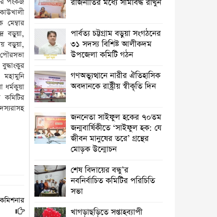
্টার পংকজ
রাজনীতির মধ্যে সীমাবদ্ধ রাখুন
 কাউখালী
পার্বত্য চট্টগ্রাম বড়ুয়া সংগঠনের ৩১ সদস্য
 মেম্বার
বিশিষ্ট আলীকদম উপজেলা কমিটি গঠন
পার্বত্য চট্টগ্রাম বড়ুয়া সংগঠনের
্র বড়ুয়া,
৩১ সদস্য বিশিষ্ট আলীকদম
ীয় বড়ুয়া,
গণঅভ্যুত্থানে নারীর ঐতিহাসিক অবদানকে
উপজেলা কমিটি গঠন
 পৌরসভা
রাষ্ট্রীয় স্বীকৃতি দিন
ুদ্ধাংকুর
গণঅভ্যুত্থানে নারীর ঐতিহাসিক
া মহামুনি
কাপ্তাইয়ে ভ্রাম্যমাণ আদালতে জরিমানা
অবদানকে রাষ্ট্রীয় স্বীকৃতি দিন
 ধর্মকুয়া
আদায়
া কমিটির
সদস্যরাসহ
জননেতা সাইফুল হকের ৭০তম
জননেতা সাইফুল হকের ৭০তম
জন্মবার্ষিকীতে ‘সাইফুল হক: যে জীবন
জন্মবার্ষিকীতে ‘সাইফুল হক: যে
মানুষের তরে’ গ্রন্থের মোড়ক উন্মোচন
জীবন মানুষের তরে’ গ্রন্থের
মোড়ক উন্মোচন
আত্রাইয়ে স্কুলছাত্রীকে ডেকে নিয়ে ধর্ষণের
অভিযোগ
শেষ বিদায়ের বন্ধু’র
নবনির্বাচিত কমিটির পরিচিতি
রাঙ্গুনিয়াতে ৭ বছরের নাতনিকে ধর্ষণের
সভা
চেষ্টার অভিযোগে নানা গ্রেপ্তার
াইকমিশনার
খাগড়াছড়িতে সপ্তাহব্যাপী