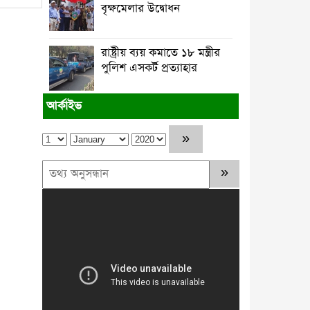
শেষ বিদায়ের বন্ধু’র নবনির্বাচিত কমিটির
বৃক্ষমেলার উদ্বোধন
পরিচিতি সভা
‘সাইফুল হক : যে জীবন মানুষের তরে’
রাষ্ট্রীয় ব্যয় কমাতে ১৮ মন্ত্রীর
গ্রন্থের মোড়ক উন্মোচন
পুলিশ এসকর্ট প্রত্যাহার
খাগড়াছড়িতে উল্টো রথযাত্রায় শেষ হলো
আর্কাইভ
গত দুইবছর ধরে রাষ্ট্র বৈষম্যবিরোধী
জুলাই গণঅভ্যুত্থানের উল্টো দিকে হাটছে
ভাসমান পেয়ারা হাটে উচ্চ শব্দে গান :
জনভোগান্তি