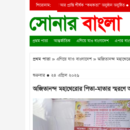
 রক্তঝরা জুলাই-আগস্ট প্রত্যাশা আর প্রাপ্তি শীর্ষক “কথকতা” অনুষ্ঠান অনুষ্ঠিত
শিরোনাম:
●
পর্যট
প্রথম পাতা
আন্তর্জাতিক
এগিয়ে যাও বাংলাদেশ
এপার বাং
প্রথম পাতা
» এগিয়ে যাও বাংলাদেশ » অজিতানন্দ মহাথেরোর প
শুক্রবার ● ২৪ এপ্রিল ২০২৬
অজিতানন্দ মহাথেরোর পিতা-মাতার স্মরণে অষ্