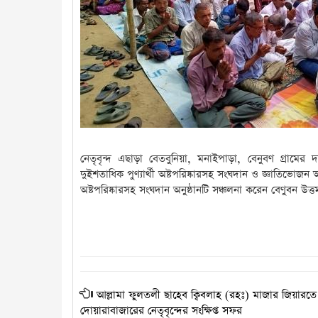
নেতৃবৃন্দ এছাড়া বেতবুনিয়া, মনাইপাড়া, বেনুবণ গ্রামের দ
দুইশতাধিক পুণ্যার্থী অষ্টপরিষ্কারসহ সংঘদান ও জ্ঞাতিভোজন অ
অষ্টপরিষ্কারসহ সংঘদান অনুষ্ঠানটি সঞ্চলনা করেন বেণুবন উত্ত
আল্লামা ফুলতলী ছাহেব ক্বিবলাহ (রহঃ) মাজার জিয়ারতে
দোয়ারাবাজারের নেতৃবৃন্দের সংক্ষিপ্ত সফর