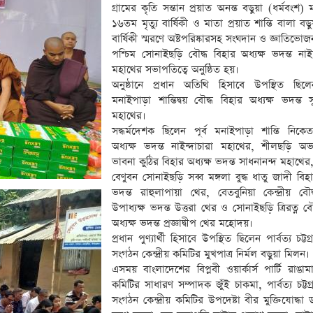
গ্রামের কৃতি সন্তান প্রয়াত অনন্ত বড়ুয়া (ধর্মবংশ)
১৬তম মৃত্যু বার্ষিকী ও মাতা প্রয়াত শান্তি বালা বড়
বার্ষিকী স্মরণে অষ্টপরিষ্কারসহ সংঘদান ও জ্ঞাতিভোজন
পশ্চিম সোনাইছড়ি বৌদ্ধ বিহার অধ্যক্ষ ভদন্ত নাই
মহাথের সভাপতিত্বে অনুষ্ঠিত হয়।
অনুষ্ঠানে প্রধান অতিথি হিসাবে উপস্থিত ছিল
মনাইপাড়া শান্তিদ্বয় বৌদ্ধ বিহার অধ্যক্ষ ভদন্ত স
মহাথের।
সদ্ধর্মদেশক ছিলেন পূর্ব মনাইপাড়া শান্তি নিকে
অধ্যক্ষ ভদন্ত নাইন্দাচারা মহাথের, শীলছড়ি অভ
ভাবনা কুঠির বিহার অধ্যক্ষ ভদন্ত সাধনানন্দ মহাথের
বেণুবন সোনাইছড়ি সব্ব মঙ্গলা বুদ্ধ ধাতু জাদী বিহা
ভদন্ত রাহুলাপায়া থের, বেতবুনিয়া কেন্দ্রীয় বৌ
উপাধ্যক্ষ ভদন্ত উত্তরা থের ও সোনাইছড়ি ত্রিরত্ন বৌ
অধ্যক্ষ ভদন্ত প্রজ্ঞাদ্বীপ থের মহোদয়।
প্রধান পুণ্যার্থী হিসাবে উপস্থিত ছিলেন পার্বত্য চট্টগ্র
সংগঠন কেন্দ্রীয় কমিটির মুখপাত্র নির্মল বড়ুয়া মিলন।
এসময় বাংলাদেশের বিপ্লবী ওয়ার্কার্স পার্টি রাঙা
কমিটির সাধারণ সম্পাদক জুঁই চাকমা, পার্বত্য চট্টগ্রা
সংগঠন কেন্দ্রীয় কমিটির উপদেষ্টা বীর মুক্তিযোদ্ধা