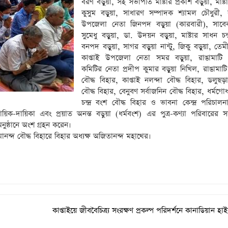
বরণ বড়ুয়া, সহ সভাপতি মাষ্টার প্রকাশ বড়ুয়া, মাষ
কুসুম বড়ুয়া, সাধারণ সম্পাদক শ্যামল চৌধুরী,
উপজেলা নেতা জিনপদ বড়ুয়া (কারবারী), সাবেক
সুমেধু বড়ুয়া, ডা. উদয়ন বড়ুয়া, মাষ্টার সাধন চন্দ
বনপদ বড়ুয়া, সাগর বড়ুয়া নান্টু, জিকু বড়ুয়া, তেম
কাপ্তাই উপজেলা নেতা সমর বড়ুয়া, রাঙামাটি
কমিটির নেতা প্রদীপ কুমার বড়ুয়া নিখিল, রাঙামাটি ব
বৌদ্ধ বিহার, কাপ্তাই নলন্দা বৌদ্ধ বিহার, ডলুছড়
বৌদ্ধ বিহার, বেনুবণ সর্বাজনিন বৌদ্ধ বিহার, ধর্মগোধা
চন্দ্র বংশ বৌদ্ধ বিহার ও ভাবনা কেন্দ্র পরিচালন
ায়িক-দায়িকা এবং প্রয়াত অনন্ত বড়ুয়া (ধর্মবংশ) এর পুত্ৰ-কণ্যা পরিবারের 
নুষ্ঠানে অংশ গ্রহন করেন।
মানন্দ বৌদ্ধ বিহারে বিহার অধ্যক্ষ অজিতানন্দ মহাথের।
কাপ্তাইয়ে জীববৈচিত্র্য সংরক্ষণ প্রকল্প পরিদর্শনে কানাডিয়ান হ