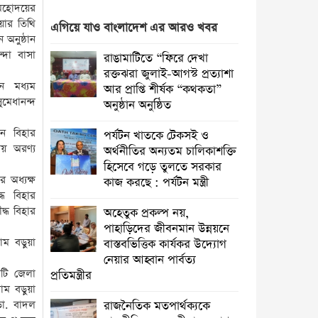
 মহোদয়ের
অহেতুক প্রকল্প নয়, পাহাড়িদের
ুয়ার তিথি
এগিয়ে যাও বাংলাদেশ এর আরও খবর
জীবনমান উন্নয়নে বাস্তবভিত্তিক কার্যকর
 অনুষ্ঠান
উদ্যোগ নেয়ার আহ্বান পার্বত্য প্রতিমন্ত্রীর
ন্দা বাসা
রাঙামাটিতে “ফিরে দেখা
রক্তঝরা জুলাই-আগস্ট প্রত্যাশা
তাহসিনা রুশদীর লুনা এমপি’র সা‌থে
েন মধ্যম
আর প্রাপ্তি শীর্ষক “কথকতা”
ট্রাস্টিবৃন্দের সাক্ষাৎ
ুমেধানন্দ
অনুষ্ঠান অনুষ্ঠিত
নির্যাতন এবং এক লাখ টাকা মুক্তিপণ
তন বিহার
পর্যটন খাতকে টেকসই ও
দাবির অভিযোগ : খাগড়াছড়ি প্রেসক্লাবে
য় অরণ্য
অর্থনীতির অন্যতম চালিকাশক্তি
সংবাদ সম্মেলন
,
হিসেবে গড়ে তুলতে সরকার
র অধ্যক্ষ
কাজ করছে : পর্যটন মন্ত্রী
পার্বত্য চট্টগ্রামে মা-শিশুর পুষ্টি ও দুর্যোগ
দ্ধ বিহার
ঝুঁকি কমাতে সমন্বিত প্রকল্প
দ্ধ বিহার
অহেতুক প্রকল্প নয়,
পাহাড়িদের জীবনমান উন্নয়নে
রাঙামাটিতে চাঁদার দাবিতে ফলন্ত বাগান
াম বড়ুয়া
বাস্তবভিত্তিক কার্যকর উদ্যোগ
কেটে দেওয়ায় নিন্দা জানিয়েছে পিসিএনপি
নেয়ার আহ্বান পার্বত্য
কেন্দ্রীয় কমিটি
মাটি জেলা
প্রতিমন্ত্রীর
ম বড়ুয়া
রাজনৈতিক মতপার্থক্যকে রাজনীতির মধ্যে
 ডা. বাদল
রাজনৈতিক মতপার্থক্যকে
সীমাবদ্ধ রাখুন